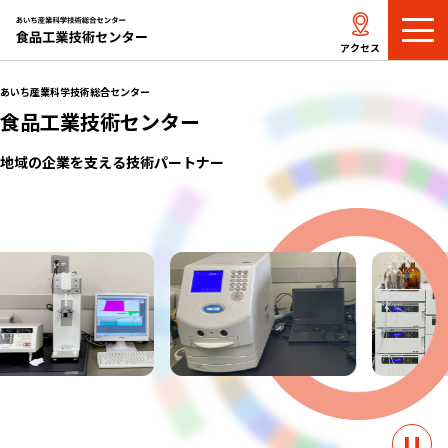
メ
ニ
アクセス
ュ
ー
あいち産業科学技術総合センター
を
食品工業技術センター
開
く
地域の企業を支える技術パートナー