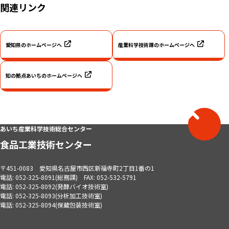
関連リンク
愛知県のホームページへ
産業科学技術課のホームページへ
知の拠点あいちのホームページへ
ペ
ー
あいち産業科学技術総合センター
ジ
食品工業技術センター
ト
ッ
プ
〒451-0083 愛知県名古屋市西区新福寺町2丁目1番の1
へ
電話: 052-325-8091(総務課) FAX: 052-532-5791
電話: 052-325-8092(発酵バイオ技術室)
電話: 052-325-8093(分析加工技術室)
電話: 052-325-8094(保蔵包装技術室)