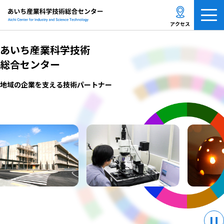
メ
ニ
アクセス
ュ
ー
あいち産業科学技術
を
総合センター
開
く
地域の企業を支える技術パートナー