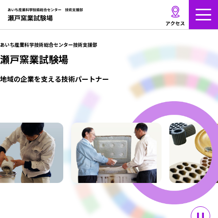
メ
ニ
アクセス
ュ
ー
あいち産業科学技術総合センター
技術支援部
を
瀬戸窯業試験場
開
く
地域の企業を支える技術パートナー