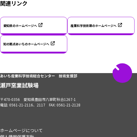
関連リンク
愛知県のホームページへ
産業科学技術課のホームページへ
知の拠点あいちのホームページへ
ペ
ー
あいち産業科学技術総合センター 技術支援部
ジ
瀬戸窯業試験場
ト
ッ
プ
〒470-0356 愛知県豊田市八草町秋合1267-1
へ
電話: 0561-21-2116、2117 FAX: 0561-21-2128
ホームページについて
個人情報保護方針